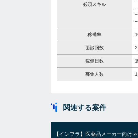
必須スキル
–
稼働率
1
面談回数
稼働日数
募集人数
関連する案件
【インフラ】医薬品メーカー向けネ