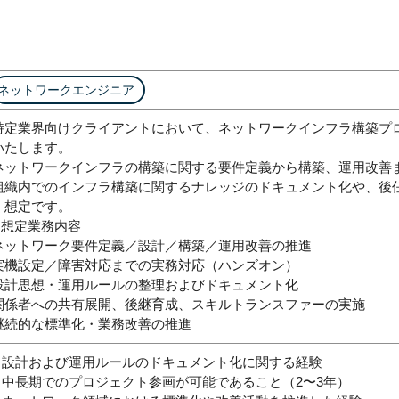
ネットワークエンジニア
特定業界向けクライアントにおいて、ネットワークインフラ構築プ
いたします。
ネットワークインフラの構築に関する要件定義から構築、運用改善
組織内でのインフラ構築に関するナレッジのドキュメント化や、後
く想定です。
◾︎想定業務内容
ネットワーク要件定義／設計／構築／運用改善の推進
実機設定／障害対応までの実務対応（ハンズオン）
設計思想・運用ルールの整理およびドキュメント化
関係者への共有展開、後継育成、スキルトランスファーの実施
継続的な標準化・業務改善の推進
– 設計および運用ルールのドキュメント化に関する経験
– 中長期でのプロジェクト参画が可能であること（2〜3年）