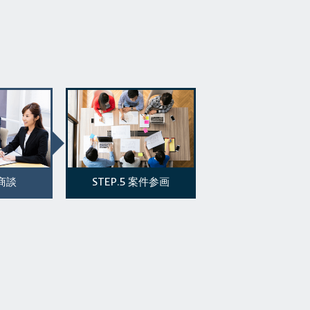
STEP.5
商談
案件参画