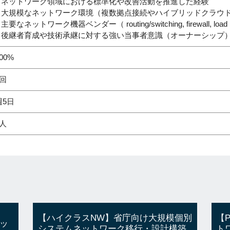
– ネットワーク領域における標準化や改善活動を推進した経験
– 大規模なネットワーク環境（複数拠点接続やハイブリッドクラウ
 主要なネットワーク機器ベンダー（ routing/switching, firewall, loa
– 後継者育成や技術承継に対する強い当事者意識（オーナーシップ
00%
2回
週5日
1人
【ハイクラスNW】省庁向け大規模個別
【
ッ
システムネットワーク移行・設計構築
ト