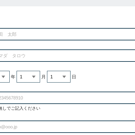
年
月
日
無しでご記入ください