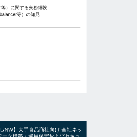
ド等）に関する実務経験
d balancer等）の知見
）
PL/NW】大手食品商社向け 全社ネッ
ワーク構築・運用保守およびセキュ