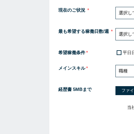
現在のご状況
最も希望する稼働日数/週
希望稼働条件
平日
メインスキル
経歴書 5MBまで
ファイ
当
I
f