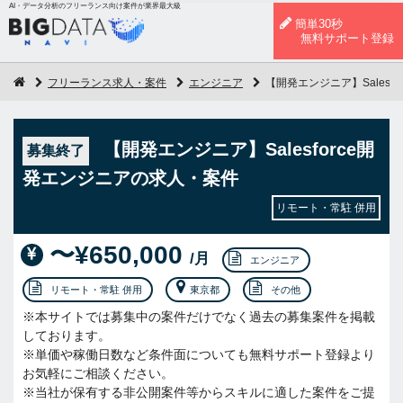
AI・データ分析のフリーランス向け案件が業界最大級
簡単30秒
無料サポート登録
フリーランス求人・案件
エンジニア
【開発エンジニア】Salesf
【開発エンジニア】Salesforce開
募集終了
発エンジニアの求人・案件
リモート・常駐 併用
〜¥650,000
/月
エンジニア
リモート・常駐 併用
東京都
その他
※本サイトでは募集中の案件だけでなく過去の募集案件を掲載
しております。
※単価や稼働日数など条件面についても無料サポート登録より
お気軽にご相談ください。
※当社が保有する非公開案件等からスキルに適した案件をご提