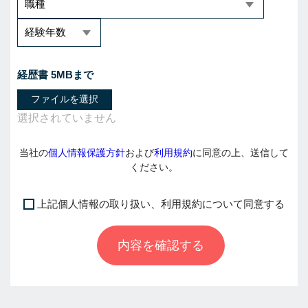
経歴書 5MBまで
ファイルを選択
当社の
個人情報保護方針
および
利用規約
に同意の上、送信して
ください。
上記個人情報の取り扱い、利用規約について同意する
I
f
内容を確認する
y
o
u
a