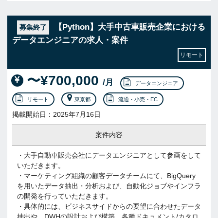
【Python】大手中古車販売企業における
募集終了
データエンジニアの求人・案件
リモート
〜¥700,000
/月
データエンジニア
リモート
東京都
流通・小売・EC
掲載開始日：2025年7月16日
案件内容
・大手自動車販売会社にデータエンジニアとして参画をして
いただきます。
・マーケティング組織の顧客データチームにて、BigQuery
を用いたデータ抽出・分析および、自動化ジョブやインフラ
の開発を行っていただきます。
・具体的には、ビジネスサイドからの要望に合わせたデータ
抽出や、DWHの設計および構築、各種ドキュメント/カタロ