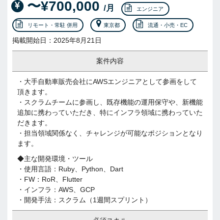
〜¥700,000
/月
エンジニア
リモート・常駐 併用
東京都
流通・小売・EC
掲載開始日：2025年8月21日
案件内容
・大手自動車販売会社にAWSエンジニアとして参画をして
頂きます。
・スクラムチームに参画し、既存機能の運用保守や、新機能
追加に携わっていただき、特にインフラ領域に携わっていた
だきます。
・担当領域関係なく、チャレンジが可能なポジションとなり
ます。
◆主な開発環境・ツール
・使用言語：Ruby、Python、Dart
・FW：RoR、Flutter
・インフラ：AWS、GCP
・開発手法：スクラム（1週間スプリント）