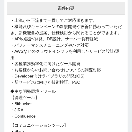
案件内容
・上流から下流まで一貫してご対応頂きます。
・機能及びキャンペーンの新規開発や改善に携わっていただ
き、新機能含め提案、仕様検討から関わることができます。
・APIの設計/開発、DB設計、サーバー負荷軽減
・パフォーマンスチューニングやバグ対応
・AWSなどのクラウドインフラを利用したサービス設計/運
用
・各種業務効率化に向けたツール開発
・お客様からのお問い合わせについての調査対応
・Developer向けライブラリの開発(iOS)
・新サービスに向けた技術検証、PoC
◆主な開発環境・ツール
【管理ツール】
・Bitbucket
・JIRA
・Confluence
【コミュニケーションツール】
・Slack