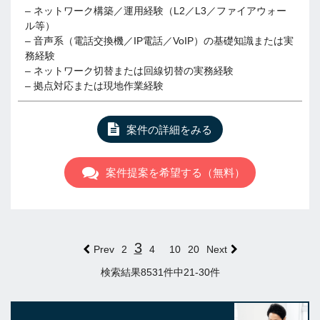
– ネットワーク構築／運用経験（L2／L3／ファイアウォー
ル等）
– 音声系（電話交換機／IP電話／VoIP）の基礎知識または実
務経験
– ネットワーク切替または回線切替の実務経験
– 拠点対応または現地作業経験
案件の詳細をみる
案件提案を希望する（無料）
3
Prev
2
4
10
20
Next
検索結果8531件中21-30件