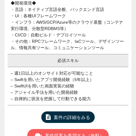
◆開発環境◆
・言語：ネイティブ言語全般、バックエンド言語
・UI：各種UIフレームワーク
・インフラ：AWS/GCP/Azure等のクラウド基盤（コンテナ
実行環境、分散型RDBMS等）
・CI/CD：自動ビルド・デプロイツール
・その他：RPCフレームワーク、IaCツール、デザインツー
ル、情報共有ツール、コミュニケーションツール
必須スキル
– 週1日以上のオンサイト対応が可能なこと
– Swiftを用いたアプリ開発経験（5年以上）
– SwiftUIを用いた画面実装の経験
– アジャイル手法を用いた開発経験
– 自律的に状況を把握して行動できる能力
案件の詳細をみる
案件提案を希望する（無料）