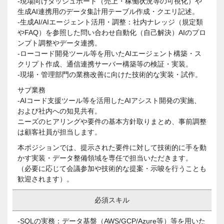
-現場向けダッシュボード（売上・稼働状況等の可視化）や
生成AI連携用のデータ集計用テーブル作成・クエリ記述。
-生成AI/AIエージェント活用・調整：社内ナレッジ（規定類
やFAQ）を参照した問い合わせ自動化（自己解決）AIのプロ
ンプト調整やデータ連携。
-ローコード開発ツール等を用いたAIエージェント構築・ス
クリプト作成、通信連携サーバー構築等の検証・実装。
-現場・管理部門の業務改善に向けた技術的な実装・試作。
サブ業務
-AIコード支援ツール等を活用したAIアシスト開発の実施、
および社内への知見共有。
ニーズのヒアリングや要件の基本方針取りまとめ、事前調整
は顧客社員が担当します。
本ポジションでは、提示された要件に対して技術的に手を動
かす実装・データ整備領域を専任で担当いただきます。
（必要に応じて会議参加や技術的な提案・示唆を行うことも
歓迎されます）。
必須スキル
-SQLの実務：データ基盤（AWS/GCP/Azure等）等を用いた