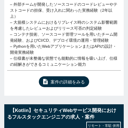
– 外部チームが開発したソースコードのコードレビューやテ
ストコードの担保、受け入れに関わった実務経験（2年以
上）
– 大規模システムにおけるリプレイス時のシステム影響範囲
を考慮したレビューおよびリリース可否の判定経験
– コンテナ技術、ソースコード管理ツールを用いたチーム開
発経験、およびCI/CD、デプロイ環境の運用・管理経験
– Pythonを用いたWebアプリケーションまたはAPIの設計・
開発実務経験
– 仕様書が未整備な状態でも能動的に情報を吸い上げ、仕様
の紐解きができるコミュニケーション能力
案件の詳細をみる
【Kotlin】セキュリティWebサービス開発におけ
るフルスタックエンジニアの求人・案件
リモート・常駐 併用