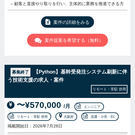
– 顧客と直接やり取りを行い、主体的に業務を推進できる方
案件の詳細をみる
案件提案を希望する（無料）
【Python】基幹受発注システム刷新に伴
募集終了
う技術支援の求人・案件
リモート・常駐 併用
〜¥570,000
/月
エンジニア
リモート・常駐 併用
大阪府
流通・小売・EC
掲載開始日：2026年7月28日