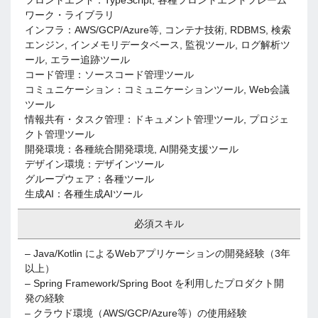
フロントエンド：TypeScript, 各種フロントエンドフレーム
ワーク・ライブラリ
インフラ：AWS/GCP/Azure等, コンテナ技術, RDBMS, 検索
エンジン, インメモリデータベース, 監視ツール, ログ解析ツ
ール, エラー追跡ツール
コード管理：ソースコード管理ツール
コミュニケーション：コミュニケーションツール, Web会議
ツール
情報共有・タスク管理：ドキュメント管理ツール, プロジェ
クト管理ツール
開発環境：各種統合開発環境, AI開発支援ツール
デザイン環境：デザインツール
グループウェア：各種ツール
生成AI：各種生成AIツール
必須スキル
– Java/Kotlin によるWebアプリケーションの開発経験（3年
以上）
– Spring Framework/Spring Boot を利用したプロダクト開
発の経験
– クラウド環境（AWS/GCP/Azure等）の使用経験