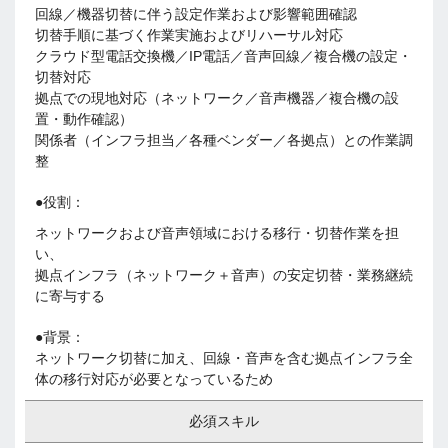
回線／機器切替に伴う設定作業および影響範囲確認
切替手順に基づく作業実施およびリハーサル対応
クラウド型電話交換機／IP電話／音声回線／複合機の設定・
切替対応
拠点での現地対応（ネットワーク／音声機器／複合機の設
置・動作確認）
関係者（インフラ担当／各種ベンダー／各拠点）との作業調
整
●役割：
ネットワークおよび音声領域における移行・切替作業を担
い、
拠点インフラ（ネットワーク＋音声）の安定切替・業務継続
に寄与する
●背景：
ネットワーク切替に加え、回線・音声を含む拠点インフラ全
体の移行対応が必要となっているため
必須スキル