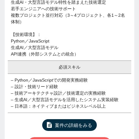
生成AI・大型言語モデル特性を踏まえた技術選定
若手エンジニアへの技術サポート
複数プロジェクト並行対応（3～4プロジェクト、各1～2名
体制）
【技術環境】：
Python／JavaScript
生成AI／大型言語モデル
API連携（外部システムとの統合）
必須スキル
– Python／JavaScriptでの開発実務経験
– 設計・技術リード経験
– 技術アーキテクチャ設計／技術選定の実務経験
– 生成AI／大型言語モデルを活用したシステム実装経験
– 日本語：ネイティブまたはビジネスレベル以上
案件の詳細をみる