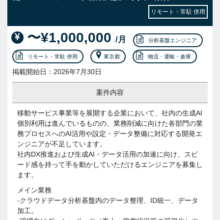
リモート・常駐 併用
〜¥1,000,000
/月
分析基盤エンジニア
リモート・常駐 併用
東京都
物流・運輸・倉庫
掲載開始日：2026年7月30日
案件内容
移動サービス事業等を展開する企業において、社内の生成AI
個別利用は進んでいるものの、業務削減に向けた各部門の業
務プロセスへのAI活用や設定・データ整備に対応する開発エ
ンジニアが不足しています。
社内DX推進および生成AI・データ活用の加速に向け、スピ
ード感を持って手を動かしていただけるエンジニアを募集し
ます。
メイン業務
-クラウドデータ分析基盤内のデータ整理、ID統一、データ
加工。