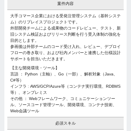
案件内容
大手コマース企業における受発注管理システム（基幹システ
ム）のリプレイスプロジェクトです。
外部開発チームによる成果物のコードレビュー、テスト、新
旧システム検証およびリリース判断を行う受入体制の強化を
目的とします。
参画後は外部チームのコード受け入れ、レビュー、デプロイ
フローの巻き取り、および社内メンバーと連携した仕様設計
サポートを担当いただきます。
【主な開発環境・ツール】
言語 ： Python（主軸）、Go（一部）、解析対象（Java、
C#等）
インフラ : AWS/GCP/Azure等（コンテナ実行環境、RDBMS
等）、オンプレミス
その他 ： Webフレームワーク、コミュニケーションツー
ル、ソースコード管理ツール、開発環境、コンテナ技術、
Web会議ツール
必須スキル