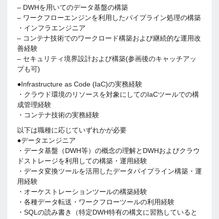
– DWHを用いてのデータ基盤の構築
– ワークフローエンジンを利用したパイプライン処理の構築
・インフラエンジニア
– コンテナ技術でのワークロード構築および継続的な運用改
善経験
– セキュリティ境界設計および構築(参画後のキャッチアッ
プも可)
●Infrastructure as Code (IaC)の実務経験
・クラウド環境のリソースを対象にしてのIaCツールでの構
成管理経験
・コンテナ技術の実務経験
以下は職種に応じていずれかが必要
●データエンジニア
・データ基盤（DWH等）の概念の理解とDWHおよびクラウ
ドストレージを利用しての構築・運用経験
・データ変換ツールを活用したデータパイプライン構築・運
用経験
・オーケストレーションツールの構築経験
・各種データ転送・ワークフローツールの利用経験
・SQLの読み書き（特定DWH特有の構文に習熟していると