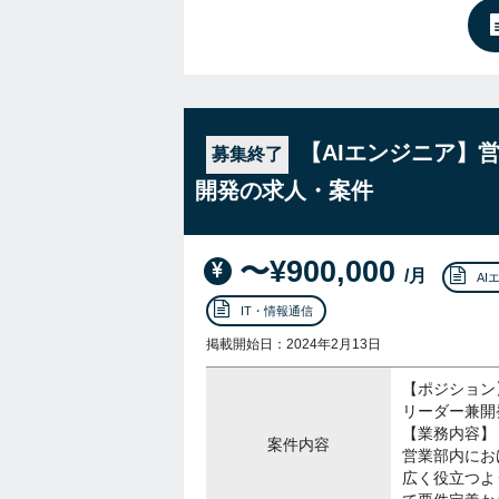
【AIエンジニア】
募集終了
開発の求人・案件
〜¥900,000
/月
AI
IT・情報通信
掲載開始日：2024年2月13日
【ポジション
リーダー兼開
【業務内容】
案件内容
営業部内にお
広く役立つよ