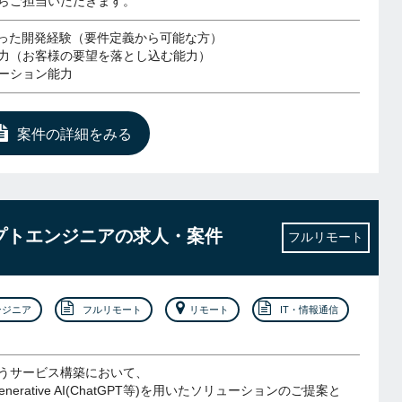
らご担当いただきます。
使った開発経験（要件定義から可能な方）
力（お客様の要望を落とし込む能力）
ーション能力
案件の詳細をみる
ンプトエンジニアの求人・案件
フルリモート
ンジニア
フルリモート
リモート
IT・情報通信
うサービス構築において、
nerative AI(ChatGPT等)を用いたソリューションのご提案と