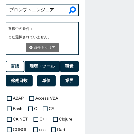
選択中の条件：
まだ選択されていません。
条件をクリア
言語
環境・ツール
職種
稼働日数
単価
業界
ABAP
Access VBA
Bash
C
C#
C#.NET
C++
Clojure
COBOL
css
Dart