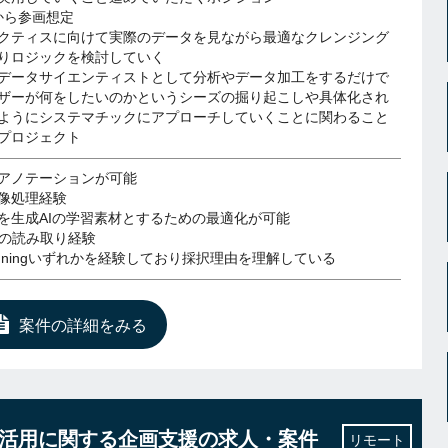
から参画想定
クティスに向けて実際のデータを見ながら最適なクレンジング
りロジックを検討していく
データサイエンティストとして分析やデータ加工をするだけで
ザーが何をしたいのかというシーズの掘り起こしや具体化され
ようにシステマチックにアプローチしていくことに関わること
プロジェクト
アノテーションが可能
像処理経験
を生成AIの学習素材とするための最適化が可能
タの読み取り経験
netuningいずれかを経験しており採択理由を理解している
案件の詳細をみる
AI利活用に関する企画支援の求人・案件
リモート