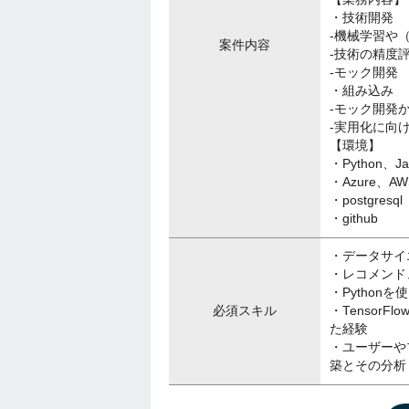
・技術開発
-機械学習や
案件内容
-技術の精度
-モック開発
・組み込み
-モック開発
-実用化に向
【環境】
・Python、Jav
・Azure、AW
・postgresql
・github
・データサイ
・レコメンド
・Pytho
必須スキル
・TensorFl
た経験
・ユーザーや
築とその分析