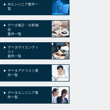
AIエンジニア案件一
覧
データ集計・分析補
佐
案件一覧
データサイエンティ
スト
案件一覧
データアナリスト案
件一覧
データエンジニア案
件一覧