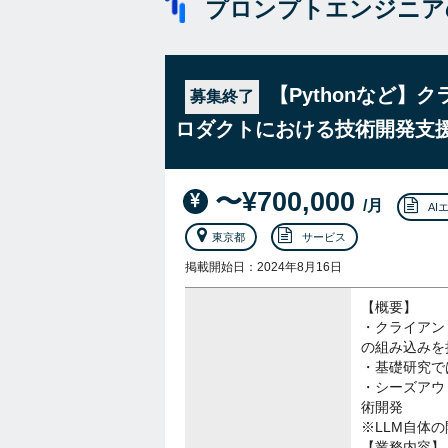
プロンプトエンジニア
【Pythonなど】
募集終了
ロダクトにおける技術開発支
〜¥700,000
/月
AI
東京都
サービス
掲載開始日：2024年8月16日
【概要】
・クライアン
の組み込みを
・基礎研究で
・シーズアウ
術開発
※LLM自体
【業務内容】