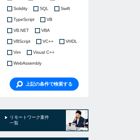
Solidity
SQL
Swift
TypeScript
VB
VB.NET
VBA
VBScript
VC++
VHDL
Vim
Visual C++
WebAssembly
上記の条件で検索する
リモートワーク案件
一覧