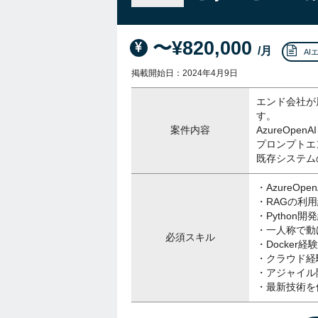
〜¥820,000
/月
AI
掲載開始日：2024年4月9日
エンド会社が
す。
案件内容
AzureOp
プロンプトエ
既存システム
・AzureOp
・RAGの利
・Python
・一人称で動
必須スキル
・Docker経験
・クラウド経
・アジャイル
・最新技術を