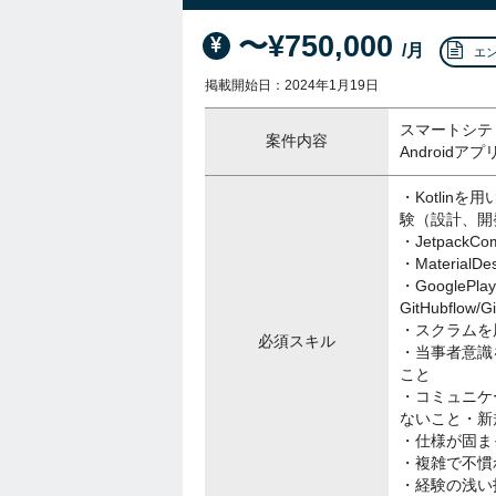
〜¥750,000
/月
エ
掲載開始日：2024年1月19日
スマートシテ
案件内容
Android
・Kotlin
験（設計、開
・Jetpac
・Materia
・GoogleP
GitHubfl
・スクラムを
必須スキル
・当事者意識
こと
・コミュニケ
ないこと・新
・仕様が固ま
・複雑で不慣
・経験の浅い