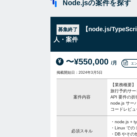
Node.jsの案件を探す
【node.js/Typ
募集終了
人・案件
〜¥550,000
/月
エ
掲載開始日：2024年3月5日
【業務概要】
旅行予約サー
案件内容
API 要件
node.js サー
コードレビュ
・node.js 
・Linux 
必須スキル
・DB やそ