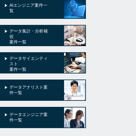
AIエンジニア案件一
覧
データ集計・分析補
佐
案件一覧
データサイエンティ
スト
案件一覧
データアナリスト案
件一覧
データエンジニア案
件一覧