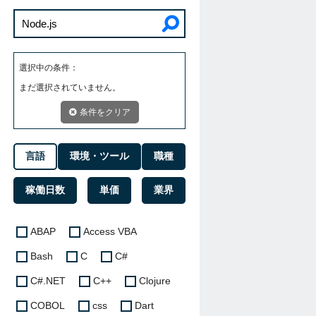
選択中の条件：
まだ選択されていません。
条件をクリア
言語
環境・ツール
職種
稼働日数
単価
業界
ABAP
Access VBA
Bash
C
C#
C#.NET
C++
Clojure
COBOL
css
Dart