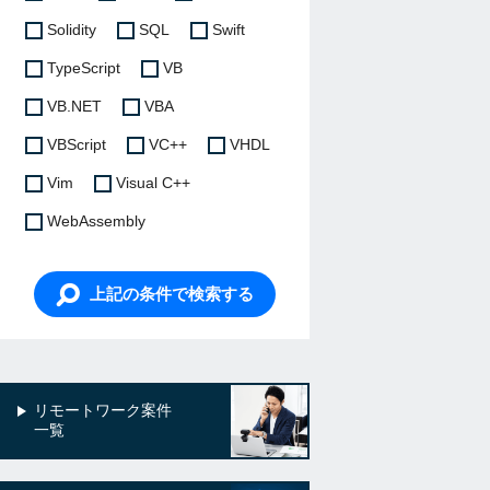
Solidity
SQL
Swift
TypeScript
VB
VB.NET
VBA
VBScript
VC++
VHDL
Vim
Visual C++
WebAssembly
上記の条件で検索する
リモートワーク案件
一覧