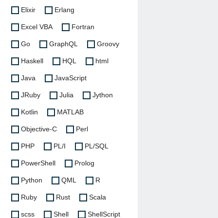
Elixir
Erlang
Excel VBA
Fortran
Go
GraphQL
Groovy
Haskell
HQL
html
Java
JavaScript
JRuby
Julia
Jython
Kotlin
MATLAB
Objective-C
Perl
PHP
PL/I
PL/SQL
PowerShell
Prolog
Python
QML
R
Ruby
Rust
Scala
scss
Shell
ShellScript