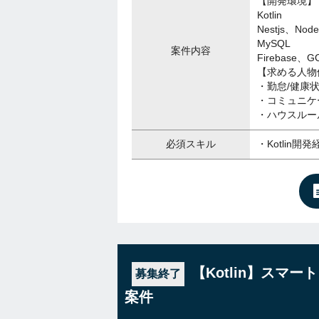
【開発環境】
Kotlin
Nestjs、Node.
MySQL
案件内容
Firebase、GC
【求める人
・勤怠/健康
・コミュニケ
・ハウスルー
必須スキル
・Kotlin開
【Kotlin】スマ
募集終了
案件