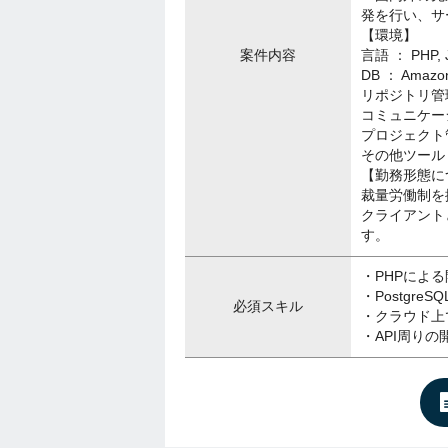
発を行い、サ
【環境】
案件内容
言語 ： PHP, J
DB ： Amazon
リポジトリ管理 
コミュニケーショ
プロジェクト管理 
その他ツール： G
【勤務形態に
裁量労働制を
クライアント
す。
・PHPによ
・PostgreS
必須スキル
・クラウド上
・API周りの