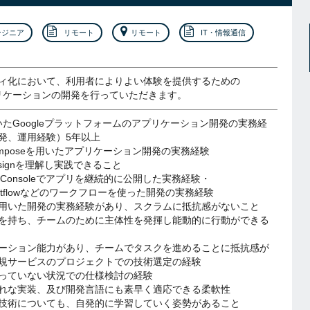
ンジニア
リモート
リモート
IT・情報通信
ィ化において、利用者によりよい体験を提供するための
アプリケーションの開発を行っていただきます。
を用いたGoogleプラットフォームのアプリケーション開発の実務経
発、運用経験）5年以上
kComposeを用いたアプリケーション開発の実務経験
lDesignを理解し実践できること
layConsoleでアプリを継続的に公開した実務経験・
ow/Gitflowなどのワークフローを使った開発の実務経験
用いた開発の実務経験があり、スクラムに抵抗感がないこと
を持ち、チームのために主体性を発揮し能動的に行動ができる
ーション能力があり、チームでタスクを進めることに抵抗感が
規サービスのプロジェクトでの技術選定の経験
っていない状況での仕様検討の経験
れな実装、及び開発言語にも素早く適応できる柔軟性
技術についても、自発的に学習していく姿勢があること