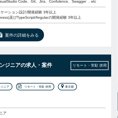
alStudio Code、Git、Jira、Confulence、Swagger …etc
リケーション設計/開発経験 3年以上
xpress)及びTypeScript/Angularの開発経験 3年以上
案件の詳細をみる
リエンジニアの求人・案件
リモート・常駐 併用
ンジニア
リモート・常駐 併用
東京都
ニア