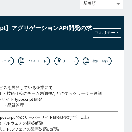
eScript】アグリゲーションAPI開発の求
フルリモート
ンジニア
フルリモート
リモート
宿泊・旅行
ビスを展開している企業にて、
の折衝・技術仕様のチーム内調整などのテックリーダー役割
バサイド typescript 開発
ー・品質管理
+ typescript でのサーバーサイド開発経験(半年以上)
でのミドルウェアの構築経験
の他ミドルウェアの障害対応の経験