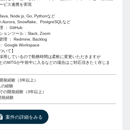
ービス連携を実現
ava, Node.js, Go, Pythonなど
 Aurora, Snowflake、PostgreSQLなど
： GitHub
ンツール：Slack, Zoom
： Redmine, Backlog
oogle Workspace
ついて】
採用しているので勤務時間は柔軟に変更いただきますが
とのMTGが午前中に入るなどの場合はご対応頂きたく存じま
る開発経験（3年以上）
QLの経験
での開発経験（3年以上）
開発経験
案件の詳細をみる