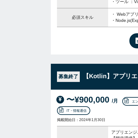
・ツール ：Visu
・ Webアプ
必須スキル
・Node.js(E
【Kotlin】アプ
募集終了
〜¥900,000
/月
エ
IT・情報通信
掲載開始日：2024年1月30日
アプリエンジ