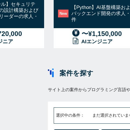
ツール】セキュリテ
【Python】AI基盤構築お
の設計構築および
バックエンド開発の求人
New
リーダーの求人・
件
20,000
〜¥1,150,000
ジニア
AIエンジニア
案件を探す
サイト上の案件からプログラミング言語
選択中の条件：
まだ選択されていま