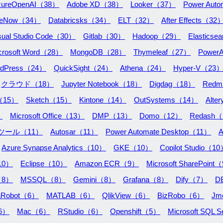
zureOpenAI（38）
Adobe XD（38）
Looker（37）
Power Aut
iceNow（34）
Databricsks（34）
ELT（32）
After Effects（32
sual Studio Code（30）
Gitlab（30）
Hadoop（29）
Elastics
crosoft Word（28）
MongoDB（28）
Thymeleaf（27）
Power
rdPress（24）
QuickSight（24）
Athena（24）
Hyper-V（23
クラウド（18）
Jupyter Notebook（18）
Digdag（18）
Redm
r（15）
Sketch（15）
Kintone（14）
OutSystems（14）
Alte
）
Microsoft Office（13）
DMP（13）
Domo（12）
Redash
ツール（11）
Autosar（11）
Power Automate Desktop（11）
A
Azure Synapse Analytics（10）
GKE（10）
Copilot Studio（1
（10）
Eclipse（10）
Amazon ECR（9）
Microsoft SharePoint
（8）
MSSQL（8）
Gemini（8）
Grafana（8）
Dify（7）
D
aRobot（6）
MATLAB（6）
QlikView（6）
BizRobo（6）
Jm
（6）
Mac（6）
RStudio（6）
Openshift（5）
Microsoft SQL 