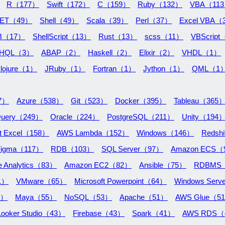
R（177）
Swift（172）
C（159）
Ruby（132）
VBA（11
NET（49）
Shell（49）
Scala（39）
Perl（37）
Excel VBA（
B（17）
ShellScript（13）
Rust（13）
scss（11）
VBScrip
HQL（3）
ABAP（2）
Haskell（2）
Elixir（2）
VHDL（1）
lojure（1）
JRuby（1）
Fortran（1）
Jython（1）
QML（1
7）
Azure（538）
Git（523）
Docker（395）
Tableau（365
Query（249）
Oracle（224）
PostgreSQL（211）
Unity（194
ft Excel（158）
AWS Lambda（152）
Windows（146）
Redsh
Figma（117）
RDB（103）
SQL Server（97）
Amazon ECS（
e Analytics（83）
Amazon EC2（82）
Ansible（75）
RDBMS
71）
VMware（65）
Microsoft Powerpoint（64）
Windows Ser
5）
Maya（55）
NoSQL（53）
Apache（51）
AWS Glue（5
Looker Studio（43）
Firebase（43）
Spark（41）
AWS RDS（