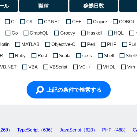
ール
職種
稼働日数
C
C#
C#.NET
C++
Clojure
COBOL
Go
GraphQL
Groovy
Haskell
HQL
Kotlin
MATLAB
Objective-C
Perl
PHP
PL/I
R
Ruby
Rust
Scala
scss
Shell
Shell
VB.NET
VBA
VBScript
VC++
VHDL
Vim
上記の条件で検索する
1269）
TypeScript（636）
JavaScript（620）
PHP（488）
C