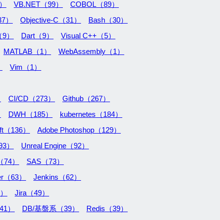
3）
VB.NET（99）
COBOL（89）
37）
Objective-C（31）
Bash（30）
t（9）
Dart（9）
Visual C++（5）
MATLAB（1）
WebAssembly（1）
）
Vim（1）
）
CI/CD（273）
Github（267）
）
DWH（185）
kubernetes（184）
ift（136）
Adobe Photoshop（129）
93）
Unreal Engine（92）
（74）
SAS（73）
ver（63）
Jenkins（62）
1）
Jira（49）
41）
DB/基盤系（39）
Redis（39）