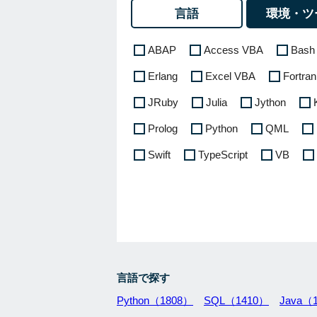
言語
環境・ツ
ABAP
Access VBA
Bash
Erlang
Excel VBA
Fortran
JRuby
Julia
Jython
Prolog
Python
QML
Swift
TypeScript
VB
言語で探す
Python（1808）
SQL（1410）
Java（