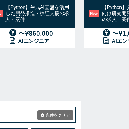
【Python】生成AI基盤を活用
【Pytho
した開発推進・検証支援の求
向け研究開
w
New
人・案件
の求人・案
〜¥860,000
〜¥1,
AIエンジニア
AIエ
条件をクリア