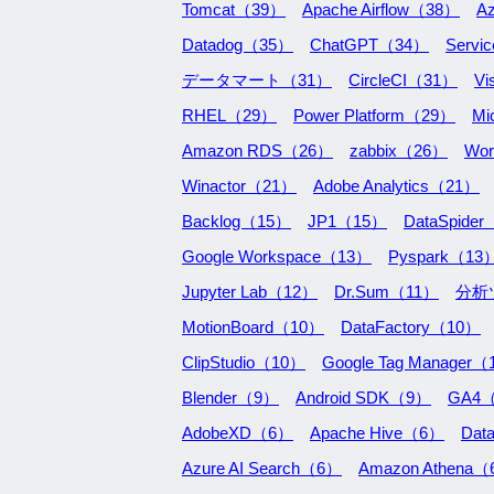
Tomcat（39）
Apache Airflow（38）
A
Datadog（35）
ChatGPT（34）
Serv
データマート（31）
CircleCI（31）
Vi
RHEL（29）
Power Platform（29）
Mi
Amazon RDS（26）
zabbix（26）
Wo
Winactor（21）
Adobe Analytics（21）
Backlog（15）
JP1（15）
DataSpide
Google Workspace（13）
Pyspark（13
Jupyter Lab（12）
Dr.Sum（11）
分析
MotionBoard（10）
DataFactory（10）
ClipStudio（10）
Google Tag Manager
Blender（9）
Android SDK（9）
GA4
AdobeXD（6）
Apache Hive（6）
Dat
Azure AI Search（6）
Amazon Athena