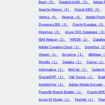
Bash（5）
DatabricksML（5）
Adobe 
Apache Maven（4）
Oracle EBS（4）
Vertica（4）
Akamai（4）
Adobe Prem
Dynamics365（3）
Oracle Exadata（3
Hinemos（3）
Azure SQL Database（3
IBM Watson（2）
HiRDB（2）
Dataf
Adobe Creative Cloud（2）
GeneXus（
Veeam（1）
Arcserve（1）
dbMagic
Mendix（1）
Dataiku（1）
Canva（1
Informatica（1）
MeCab（1）
Sudach
OracleERP（1）
Qlik Sense（1）
Bub
ArielAirOne（1）
Adobe Media Encode
PowerBI Report Builder（1）
Oracle A
Azure AI Studio（1）
Fluentd（1）
Flu