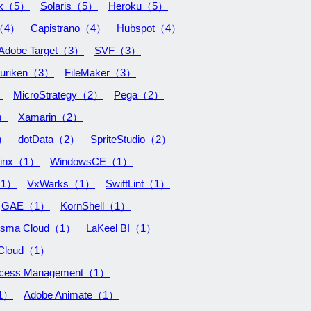
rk（5）
Solaris（5）
Heroku（5）
（4）
Capistrano（4）
Hubspot（4）
Adobe Target（3）
SVF（3）
uriken（3）
FileMaker（3）
）
MicroStrategy（2）
Pega（2）
2）
Xamarin（2）
2）
dotData（2）
SpriteStudio（2）
hinx（1）
WindowsCE（1）
（1）
VxWarks（1）
SwiftLint（1）
GAE（1）
KornShell（1）
isma Cloud（1）
LaKeel BI（1）
 Cloud（1）
Access Management（1）
（1）
Adobe Animate（1）