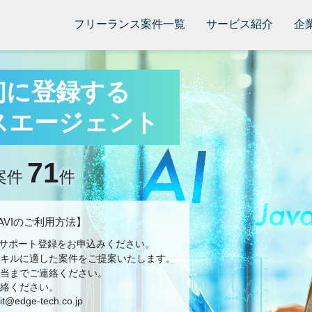
フリーランス案件一覧
サービス紹介
企
初に登録する
スエージェント
71
案件
件
 NAVIのご利用方法】
サポート登録をお申込みください。
キルに適した案件をご提案いたします。
担当までご連絡ください。
絡ください。
t@edge-tech.co.jp