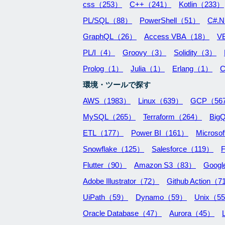
css（253）
C++（241）
Kotlin（233）
PL/SQL（88）
PowerShell（51）
C#.
GraphQL（26）
Access VBA（18）
V
PL/I（4）
Groovy（3）
Solidity（3）
Prolog（1）
Julia（1）
Erlang（1）
C
環境・ツールで探す
AWS（1983）
Linux（639）
GCP（56
MySQL（265）
Terraform（264）
Big
ETL（177）
Power BI（161）
Microso
Snowflake（125）
Salesforce（119）
Flutter（90）
Amazon S3（83）
Googl
Adobe Illustrator（72）
Github Action（
UiPath（59）
Dynamo（59）
Unix（5
Oracle Database（47）
Aurora（45）