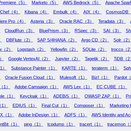
Premiere（5）
Marketo（5）
AWS Bedrock（5）
Apache Spa
Chef（4）
Kibana（4）
Embulk（4）
AIX（4）
CosmosDB
iere Pro（4）
Asteria（3）
Oracle RAC（3）
Teradata（3）
）
CloudRun（3）
BluePrism（3）
RSpec（3）
SAI（3）
Sh
）
DBFlute（2）
SAP S/4HANA（2）
Argo CD（2）
Solr（2
low（2）
Logstash（2）
Yellowfin（2）
SQLite（2）
trocco（
2）
Google VertexAI（2）
Jupyter（2）
Tagetik（2）
TiDB（
（1）
Substance Painter（1）
KARTE（1）
teraterm（1）
Sp
）
Oracle Fusion Cloud（1）
Mulesoft（1）
Biz∫（1）
Pardot
i（1）
Adobe Campaign（1）
AWS Lex（1）
EC CUBE（1）
ble（1）
Keycloak（1）
ADEBiS（1）
OWASP ZAP（1）
Pr
r（1）
EDIUS（1）
Final Cut（1）
Composer（1）
Marketing
PEX（1）
Adobe InDesign（1）
ADFS（1）
AWS Identity and 
entBit（1）
ping（1）
tcpdump（1）
tracert（1）
tracemon