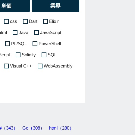
単価
業界
css
Dart
Elixir
html
Java
JavaScript
PL/SQL
PowerShell
Script
Solidity
SQL
Visual C++
WebAssembly
#（343）
Go（308）
html（280）