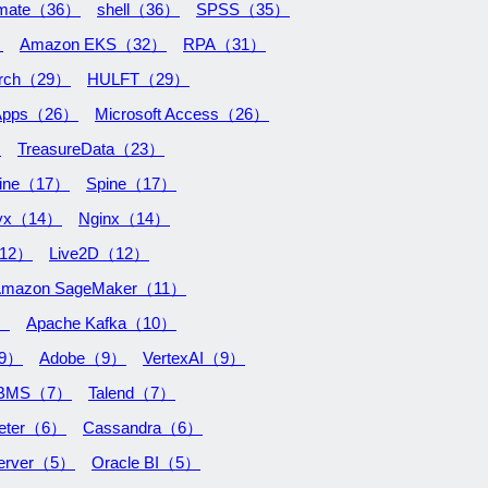
omate（36）
shell（36）
SPSS（35）
）
Amazon EKS（32）
RPA（31）
earch（29）
HULFT（29）
Apps（26）
Microsoft Access（26）
）
TreasureData（23）
ine（17）
Spine（17）
ryx（14）
Nginx（14）
（12）
Live2D（12）
mazon SageMaker（11）
0）
Apache Kafka（10）
（9）
Adobe（9）
VertexAI（9）
BMS（7）
Talend（7）
eter（6）
Cassandra（6）
Server（5）
Oracle BI（5）