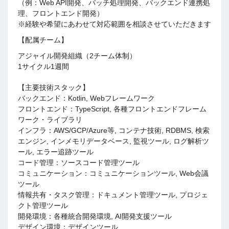
（例：Web API開発、バッチ処理開発、バックエンド連携処
理、フロントエンド開発）
※経験や希望にあわせて対応範囲を相談させていただきます
【配属チーム】
アジャイル開発組織（2チーム体制）
1サイクル1週間
【主要技術スタック】
バックエンド：Kotlin, Webフレームワーク
フロントエンド：TypeScript, 各種フロントエンドフレーム
ワーク・ライブラリ
インフラ：AWS/GCP/Azure等, コンテナ技術, RDBMS, 検索
エンジン, インメモリデータベース, 監視ツール, ログ解析ツ
ール, エラー追跡ツール
コード管理：ソースコード管理ツール
コミュニケーション：コミュニケーションツール, Web会議
ツール
情報共有・タスク管理：ドキュメント管理ツール, プロジェ
クト管理ツール
開発環境：各種統合開発環境, AI開発支援ツール
デザイン環境：デザインツール