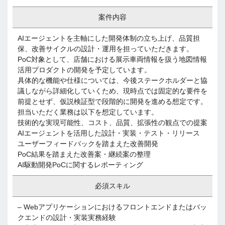
案件内容
AIエージェントを主軸にした開発体制の立ち上げ、品質担
保、改善サイクルの設計・運用を担っていただきます。
PoC対象として、店舗における展示車両情報を扱う地図情報
活用プロダクトの開発を予定しています。
具体的な機能や仕様については、今後ステークホルダーと協
議しながら詳細化していくため、現時点では固定的な要件を
前提とせず、仮説検証型で段階的に開発を進める想定です。
担当いただく業務は以下を想定しています。
技術的な実現可能性、コスト、品質、拡張性の観点での提案
AIエージェントを活用した設計・実装・テスト・リリース
ユーザーフィードバックを踏まえた改善開発
PoC結果を踏まえた改善案・継続案の整理
AI駆動開発PoCに関するレポーティング
必須スキル
– Webアプリケーションにおけるフロントエンドまたはバッ
クエンドの設計・実装実務経験