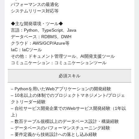
パフォーマンスの最適化
システムリリース対応等
◆主な開発環境・ツール◆
言語：Python、TypeScript、Java
データベース：RDBMS、DWH
クラウド：AWS/GCP/Azure等
IaC：IaCツール
その他：ドキュメント管理ツール、AI開発支援ツール
コミュニケーション：コミュニケーションツール
必須スキル
– Pythonを用いたWebアプリケーションの開発経験
– 10名以上の体制でのプロジェクトマネジメント/プロジェ
クトリーダー経験
– 自社サービス開発企業でのWebサービス開発経験（1年以
上）
– 数百テーブル規模以上のデータベース設計・構築経験
– データベースのパフォーマンスチューニング経験
– 要件定義から技術設計への落とし込み経験