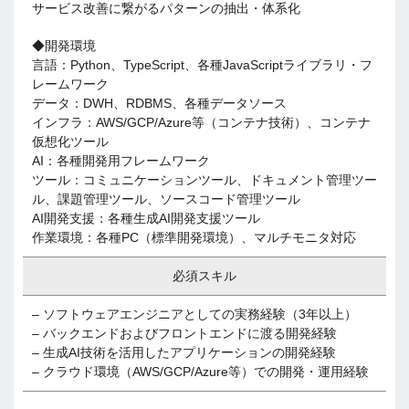
サービス改善に繋がるパターンの抽出・体系化
◆開発環境
言語：Python、TypeScript、各種JavaScriptライブラリ・フ
レームワーク
データ：DWH、RDBMS、各種データソース
インフラ：AWS/GCP/Azure等（コンテナ技術）、コンテナ
仮想化ツール
AI：各種開発用フレームワーク
ツール：コミュニケーションツール、ドキュメント管理ツー
ル、課題管理ツール、ソースコード管理ツール
AI開発支援：各種生成AI開発支援ツール
作業環境：各種PC（標準開発環境）、マルチモニタ対応
必須スキル
– ソフトウェアエンジニアとしての実務経験（3年以上）
– バックエンドおよびフロントエンドに渡る開発経験
– 生成AI技術を活用したアプリケーションの開発経験
– クラウド環境（AWS/GCP/Azure等）での開発・運用経験