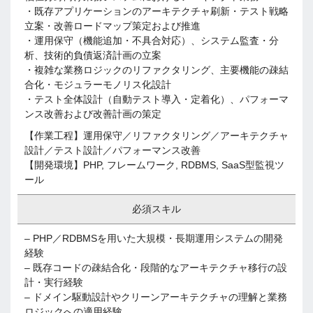
・既存アプリケーションのアーキテクチャ刷新・テスト戦略
立案・改善ロードマップ策定および推進
・運用保守（機能追加・不具合対応）、システム監査・分
析、技術的負債返済計画の立案
・複雑な業務ロジックのリファクタリング、主要機能の疎結
合化・モジュラーモノリス化設計
・テスト全体設計（自動テスト導入・定着化）、パフォーマ
ンス改善および改善計画の策定
【作業工程】運用保守／リファクタリング／アーキテクチャ
設計／テスト設計／パフォーマンス改善
【開発環境】PHP, フレームワーク, RDBMS, SaaS型監視ツ
ール
必須スキル
– PHP／RDBMSを用いた大規模・長期運用システムの開発
経験
– 既存コードの疎結合化・段階的なアーキテクチャ移行の設
計・実行経験
– ドメイン駆動設計やクリーンアーキテクチャの理解と業務
ロジックへの適用経験