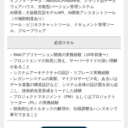
インフラ・データ：AWS/GCP/Azure等、クラウド型データ
ウェアハウス、分散型バージョン管理システム
AI環境：大規模言語モデルAPI、AI開発アシスタントツール
（※補助制度あり）
ツール：ビジネスチャットツール、ドキュメント管理ツー
ル、グループウェア
必須スキル
– Webアプリケーション開発の実務経験（10年前後〜）
– フロントエンドの知見に加え、サーバーサイドの深い理解
があること
– システムアーキテクチャの設計・リプレース実務経験
– レガシーシステムの刷新、マイクロサービス化、あるいは
データ基盤の構造設計など、システム全体の設計図を自ら起
こし、技術的合意形成をリードした経験
– プロジェクトマネジメント（PM）もしくはプロジェクト
リーダー（PL）の実務経験
– 技術的なボトルネックの解消や、仕様調整をハンズオンで
牽引できること