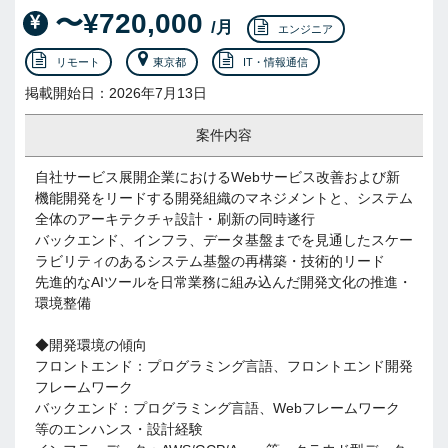
〜¥720,000
/月
エンジニア
リモート
東京都
IT・情報通信
掲載開始日：2026年7月13日
案件内容
自社サービス展開企業におけるWebサービス改善および新
機能開発をリードする開発組織のマネジメントと、システム
全体のアーキテクチャ設計・刷新の同時遂行
バックエンド、インフラ、データ基盤までを見通したスケー
ラビリティのあるシステム基盤の再構築・技術的リード
先進的なAIツールを日常業務に組み込んだ開発文化の推進・
環境整備
◆開発環境の傾向
フロントエンド：プログラミング言語、フロントエンド開発
フレームワーク
バックエンド：プログラミング言語、Webフレームワーク
等のエンハンス・設計経験