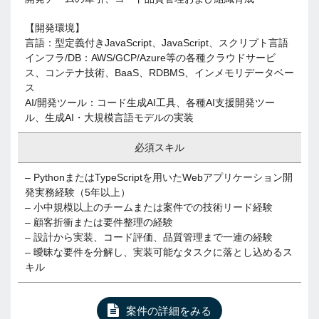
【開発環境】
言語：型定義付きJavaScript、JavaScript、スクリプト言語
インフラ/DB：AWS/GCP/Azure等の各種クラウドサービ
ス、コンテナ技術、BaaS、RDBMS、インメモリデータベー
ス
AI/開発ツール：コード生成AI工具、各種AI支援開発ツー
ル、生成AI・大規模言語モデルの実装
必須スキル
– PythonまたはTypeScriptを用いたWebアプリケーション開
発実務経験（5年以上）
– 小中規模以上のチームまたは案件での技術リード経験
– 顧客折衝または要件整理の経験
– 設計から実装、コード評価、品質管理まで一連の経験
– 曖昧な要件を分解し、実装可能なタスクに落とし込めるス
キル
案件の詳細をみる